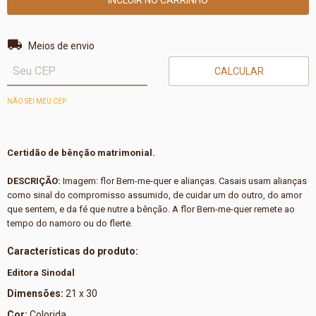
Entregas para o CEP:
ALTERAR CEP
Meios de envio
CALCULAR
NÃO SEI MEU CEP
Certidão de bênção matrimonial.
DESCRIÇÃO:
Imagem: flor Bem-me-quer e alianças. Casais usam alianças
como sinal do compromisso assumido, de cuidar um do outro, do amor
que sentem, e da fé que nutre a bênção. A flor Bem-me-quer remete ao
tempo do namoro ou do flerte.
Características do produto:
Editora Sinodal
Dimensões:
21 x 30
Cor:
Colorida