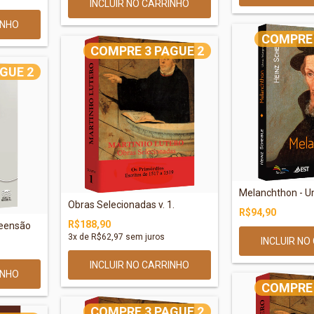
COMPRE 
COMPRE 3 PAGUE 2
GUE 2
Melanchthon - U
Obras Selecionadas v. 1.
R$94,90
R$188,90
reensão
3
x de
R$62,97
sem juros
COMPRE 
COMPRE 3 PAGUE 2