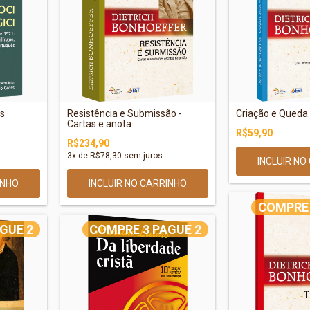
os
Resistência e Submissão -
Criação e Queda
Cartas e anota...
R$59,90
R$234,90
3
x de
R$78,30
sem juros
COMPRE 
GUE 2
COMPRE 3 PAGUE 2