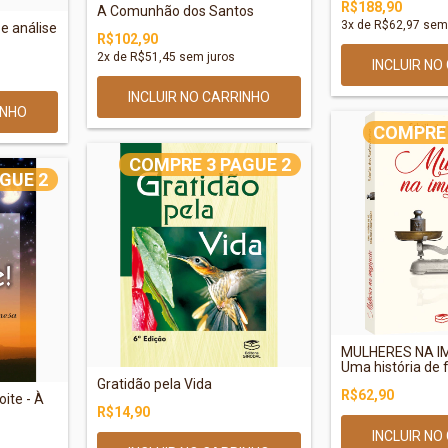
R$188,90
A Comunhão dos Santos
3
x de
R$62,97
sem 
e análise
R$102,90
2
x de
R$51,45
sem juros
COMPRE 
COMPRE 3 PAGUE 2
GUE 2
MULHERES NA I
Uma história de f.
Gratidão pela Vida
R$62,90
ite - À
R$14,90