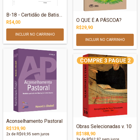
B-18 - Certidão de Batismo –Jarro e prat...
O QUE É A PÁSCOA?
R$4,00
R$29,90
COMPRE 3 PAGUE 2
Aconselhamento Pastoral
Obras Selecionadas v. 10
R$139,90
R$188,90
2
x de
R$69,95
sem juros
3
x de
R$62,97
sem juros