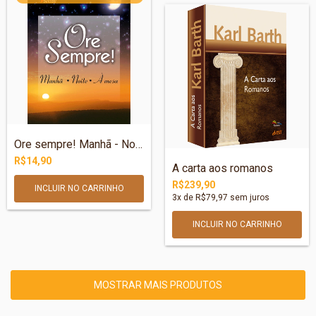
Ore sempre! Manhã - Noite - À mesa
R$14,90
A carta aos romanos
R$239,90
3
x de
R$79,97
sem juros
MOSTRAR MAIS PRODUTOS