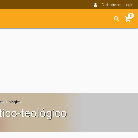
Cadastre-se
Login
0
co-teológico
tico-teológico