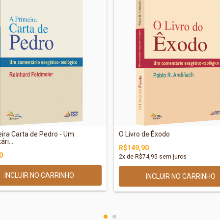
ira Carta de Pedro - Um
O Livro de Êxodo
ri...
R$149,90
0
2
x de
R$74,95
sem juros