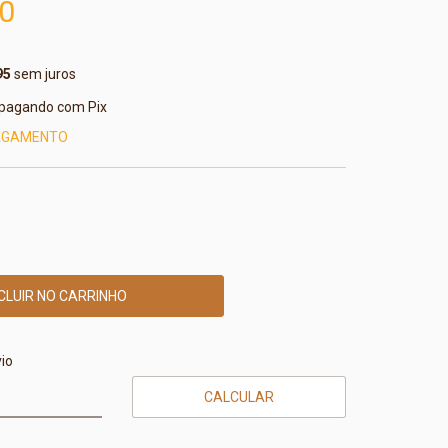
0
95
sem juros
pagando com Pix
PAGAMENTO
CEP:
ALTERAR CEP
io
CALCULAR