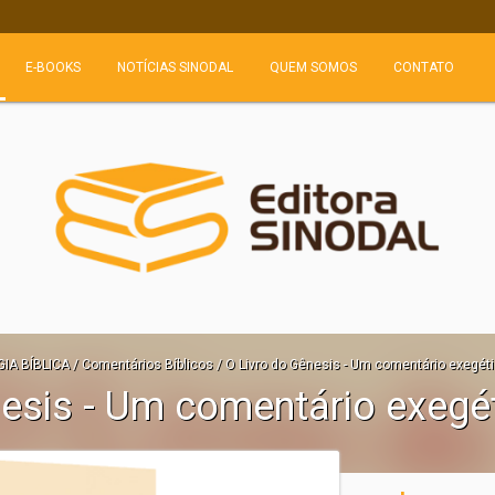
E-BOOKS
NOTÍCIAS SINODAL
QUEM SOMOS
CONTATO
IA BÍBLICA
/
Comentários Bíblicos
/
O Livro do Gênesis - Um comentário exegéti
nesis - Um comentário exegé