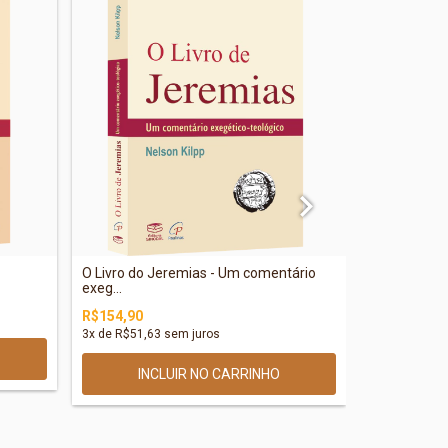
O Livro do Jeremias - Um comentário
Criação e Q
exeg...
R$59,90
R$154,90
3
x de
R$51,63
sem juros