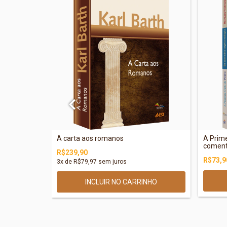
 da Bíblia
A carta aos romanos
A Prime
comentá
R$239,90
R$73,9
3
x de
R$79,97
sem juros