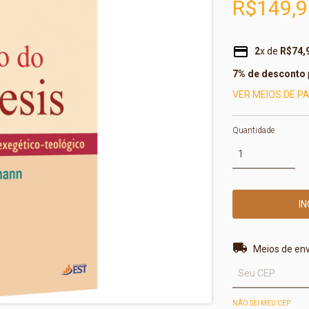
R$149,9
2
x de
R$74,
7% de desconto
VER MEIOS DE 
Quantidade
Entregas para o 
Meios de env
NÃO SEI MEU CEP