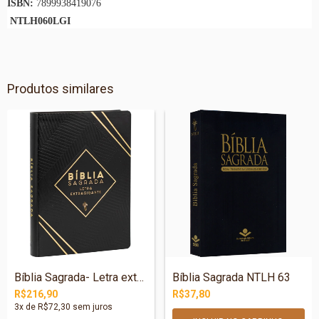
ISBN:
7899938419076
NTLH060LGI
Produtos similares
Bíblia Sagrada- Letra extragigante
Bíblia Sagrada NTLH 63
R$216,90
R$37,80
3
x de
R$72,30
sem juros